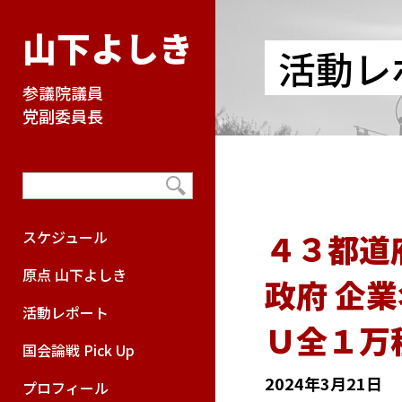
山下よしき
活動レ
参議院議員
党副委員長
４３都道
スケジュール
原点 山下よしき
政府 企
活動レポート
Ｕ全１万
国会論戦 Pick Up
2024年3月21日
プロフィール