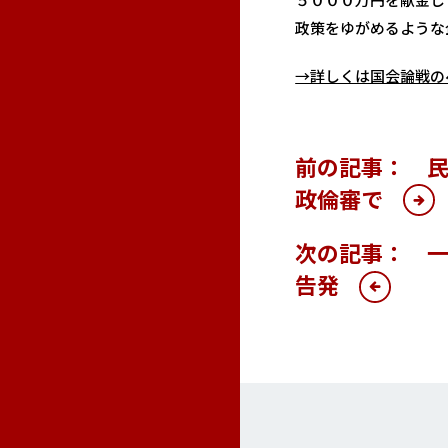
政策をゆがめるような
→詳しくは国会論戦の
前の記事： 民
政倫審で
次の記事： 
告発