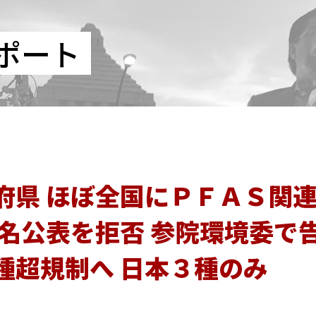
ポート
府県 ほぼ全国にＰＦＡＳ関
業名公表を拒否 参院環境委で告
種超規制へ 日本３種のみ