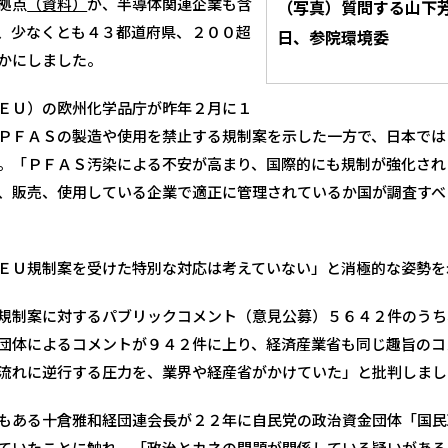
拠点
（資料）
が、半導体関連企業も含
（写真）質問する山下芳
、少なくとも４３都道府県、２００超
日、参院環境委
かにしました。
ＥＵ）の欧州化学品庁が昨年２月に１
ＰＦＡＳの製造や使用を禁止する規制案を示した一方で、日本では
。「ＰＦＡＳ汚染による不安が高まり、国際的にも規制が強化され
、販売、使用している企業で適正に管理されているか国が調査すべ
ＥＵ規制案を受けた特別な対応は考えていない」と消極的な姿勢を
規制案に対するパブリックコメント（意見公募）５６４２件のうち
団体によるコメントが９４２件に上り、経済産業省も同じ趣旨のコ
流れに逆行する圧力を、業界や経産省がかけていた」と批判しまし
もある十倉雅和経団連会長が２２年に自民党の政治資金団体「国民
ていたことに触れ、「政治とカネの問題が関係している疑いがある