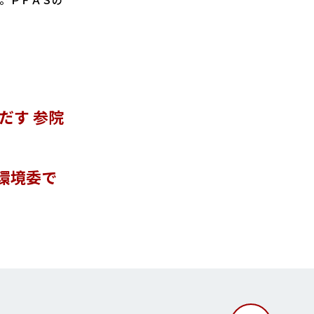
だす 参院
環境委で