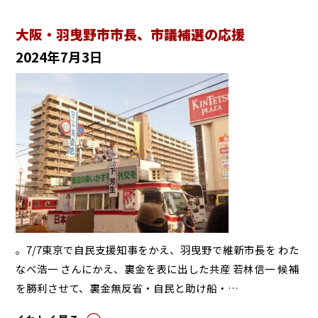
大阪・羽曳野市市長、市議補選の応援
2024年7月3日
。7/7東京で自民支援知事をかえ、羽曳野で維新市長を わた
なべ浩一 さんにかえ、裏金を表に出した共産 若林信一 候補
を勝利させて、裏金無反省・自民と助け船・…