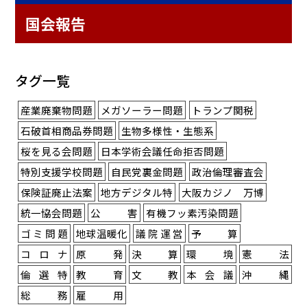
国会報告
タグ一覧
産業廃棄物問題
メガソーラー問題
トランプ関税
石破首相商品券問題
生物多様性・生態系
桜を見る会問題
日本学術会議任命拒否問題
特別支援学校問題
自民党裏金問題
政治倫理審査会
保険証廃止法案
地方デジタル特
大阪カジノ 万博
統一協会問題
公害
有機フッ素汚染問題
ゴミ問題
地球温暖化
議院運営
予算
コロナ
原発
決算
環境
憲法
倫選特
教育
文教
本会議
沖縄
総務
雇用