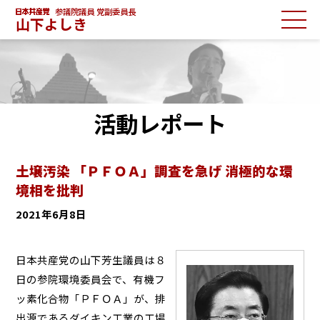
参議院議員 党副委員長
山下よしき
活動レポート
土壌汚染 「ＰＦＯＡ」調査を急げ 消極的な環
境相を批判
2021年6月8日
日本共産党の山下芳生議員は８
日の参院環境委員会で、有機フ
ッ素化合物「ＰＦＯＡ」が、排
出源であるダイキン工業の工場