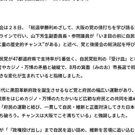
会は２８日、「総選挙勝利めざして、大阪の党の値打ちを学び語る
ラインで行い、山下芳生副委員長・参院議員が「いま目の前に自民
二重の歴史的チャンス”がある」と述べ、党と後援会の総決起を呼
民党が47都道府県で支持率が1番低く、自民党批判の『受け皿』と
言やカジノ・万博の矛盾と破綻で、8月の箕面（みのお）市長選で
きな変化が生まれていると指摘しました。
0年代に黒田革新府政を誕生させるなど党と府民の幅広い運動があり
投票をはじめカジノ・万博のたたかいなど広範な府民との共同を進
「府民の運動と結び、一貫して自民・維新と正面対決してきた日本
ち破ろう。チャンスは大阪でこそ満ちている」と強調しました。
が「『政権投げ出し』まで自民を追い詰め、維新を苦境に追い込む