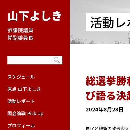
山下よしき
活動レ
参議院議員
党副委員長
総選挙勝
スケジュール
原点 山下よしき
び語る決
活動レポート
2024年8月28日
国会論戦 Pick Up
プロフィール
自民と維新の政治変え