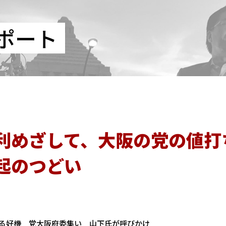
ポート
利めざして、大阪の党の値打
起のつどい
る好機 党大阪府委集い 山下氏が呼びかけ