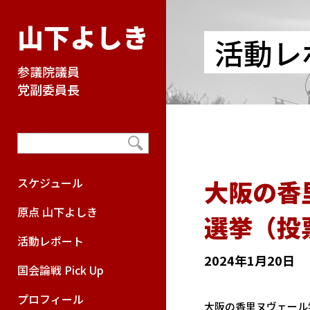
山下よしき
活動レ
参議院議員
党副委員長
大阪の香
スケジュール
原点 山下よしき
選挙（投
活動レポート
2024年1月20日
国会論戦 Pick Up
プロフィール
大阪の香里ヌヴェール