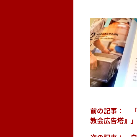
前の記事： 「
教会広告塔』」
次の記事： 