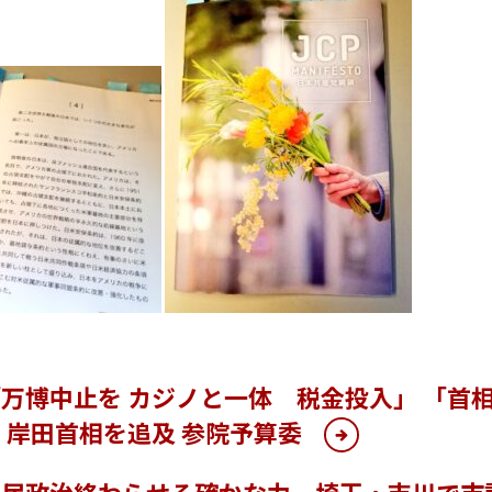
万博中止を カジノと一体 税金投入」 「首
 岸田首相を追及 参院予算委
自民政治終わらせる確かな力 埼玉・吉川で市