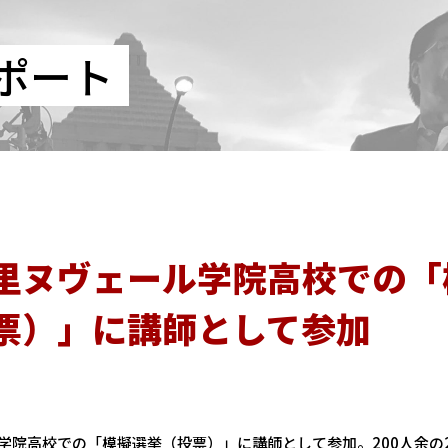
ポート
里ヌヴェール学院高校での「
票）」に講師として参加
学院高校での「模擬選挙（投票）」に講師として参加。200人余の