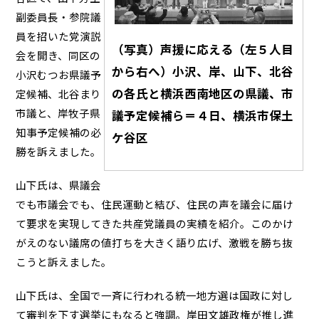
副委員長・参院議
員を招いた党演説
（写真）声援に応える（左５人目
会を開き、同区の
から右へ）小沢、岸、山下、北谷
小沢むつお県議予
の各氏と横浜西南地区の県議、市
定候補、北谷まり
市議と、岸牧子県
議予定候補ら＝４日、横浜市保土
知事予定候補の必
ケ谷区
勝を訴えました。
山下氏は、県議会
でも市議会でも、住民運動と結び、住民の声を議会に届け
て要求を実現してきた共産党議員の実績を紹介。このかけ
がえのない議席の値打ちを大きく語り広げ、激戦を勝ち抜
こうと訴えました。
山下氏は、全国で一斉に行われる統一地方選は国政に対し
て審判を下す選挙にもなると強調。岸田文雄政権が推し進