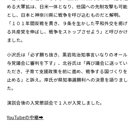
める大軍拡は、日米一体となり、他国への先制攻撃も可能
とし、日本と神奈川県に戦争を呼び込むものだと解明。
「１０１年間反戦を貫き、９条を生かした平和外交を掲げ
る共産党を伸ばし、戦争をストップさせよう」と呼びかけ
ました。
小沢氏は「必ず勝ち抜き、黒岩祐治知事言いなりのオール
与党議会に審判を下す」、北谷氏は「再び議会に送ってい
ただき、子育て支援政策を前に進め、戦争する国づくりを
止める」と訴え。岸氏が県知事選勝利への決意を語りまし
た。
演説会後の入党懇談会で１人が入党しました。
YouTubeの中継➡