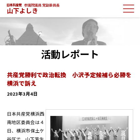
参議院議員 党副委員長
山下よしき
活動レポート
共産党勝利で政治転換 小沢予定候補ら必勝を
横浜で訴え
2023年3月4日
日本共産党横浜西
南地区委員会は４
日、横浜市保土ケ
谷区で、山下芳生