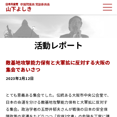
参議院議員 党副委員長
山下よしき
活動レポート
敵基地攻撃能力保有と大軍拡に反対する大阪の
集会であいさつ
2023年2月12日
とても意義ある集会でした。伝統ある大阪市中央公会堂で、
日本の命運を分ける敵基地攻撃能力保有と大軍拡に反対す
る集会。政治学者の五野井郁夫さんが戦後の日本の安全保
障政策の変遷をたどりつつ「安保3文書」の危険を丁寧に講