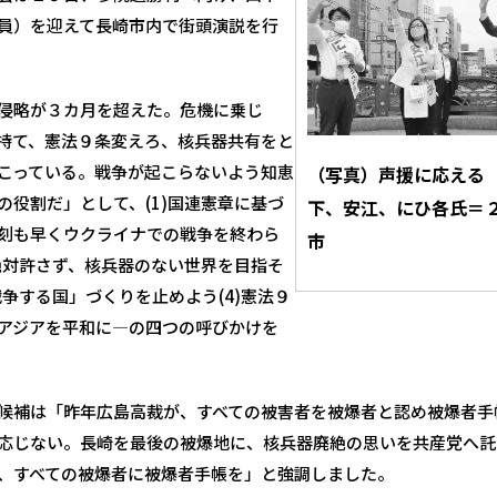
員）を迎えて長崎市内で街頭演説を行
侵略が３カ月を超えた。危機に乗じ
持て、憲法９条変えろ、核兵器共有をと
こっている。戦争が起こらないよう知恵
（写真）声援に応える
の役割だ」として、(1)国連憲章に基づ
下、安江、にひ各氏＝
刻も早くウクライナでの戦争を終わら
市
用絶対許さず、核兵器のない世界を目指そ
戦争する国」づくりを止めよう(4)憲法９
アジアを平和に―の四つの呼びかけを
候補は「昨年広島高裁が、すべての被害者を被爆者と認め被爆者手
応じない。長崎を最後の被爆地に、核兵器廃絶の思いを共産党へ託
、すべての被爆者に被爆者手帳を」と強調しました。