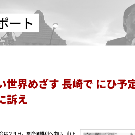
ポート
い世界めざす 長崎で にひ予
に訴え
会は２９日、参院選勝利へ向け、山下