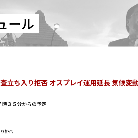
ュール
査立ち入り拒否 オスプレイ運用延長 気候変動
す
) １７時３５分からの予定
入り拒否