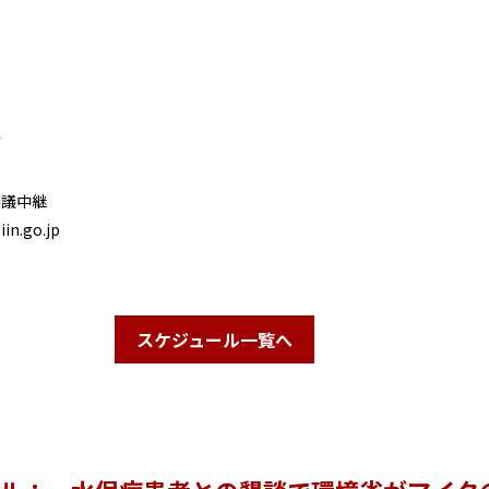
定
審議中継
in.go.jp
スケジュール一覧へ