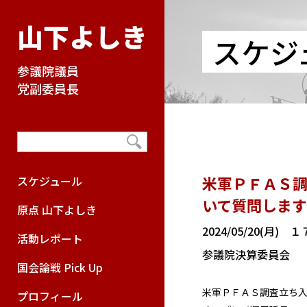
山下よしき
スケジ
参議院議員
党副委員長
米軍ＰＦＡＳ調
スケジュール
いて質問しま
原点 山下よしき
2024/05/20(月
活動レポート
参議院決算委員会
国会論戦 Pick Up
米軍ＰＦＡＳ調査立ち
プロフィール