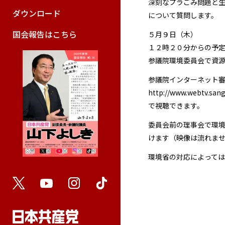
深刻なプラごみ問題と
ダウンロード
について質問します。
国会報告はこちら
５月９日（木）
１２時２０分からの予
参議院環境委員会で資
参議院インターネット
http://www.webtv.sangi
で視聴できます。
委員会前の理事会で環
けます（映像は流れま
環境省の対応によって