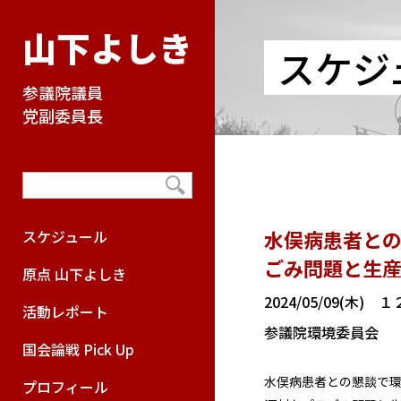
山下よしき
スケジ
参議院議員
党副委員長
水俣病患者との
スケジュール
ごみ問題と生産
原点 山下よしき
2024/05/09(木
活動レポート
参議院環境委員会
国会論戦 Pick Up
水俣病患者との懇談で
プロフィール