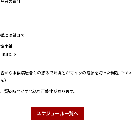
生産者の責任
定
源循環法質疑で
審議中継
in.go.jp
境省から水俣病患者との懇談で環境省がマイクの電源を切った問題につ
せん）
は、質疑時間がずれ込む可能性があります。
スケジュール一覧へ