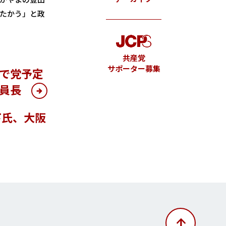
たかう」と政
共産党
サポーター募集
地で党予定
員長
下氏、大阪