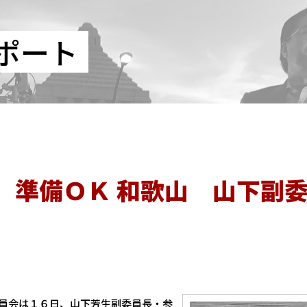
ポート
 準備ＯＫ 和歌山 山下副
員会は１６日、山下芳生副委員長・参