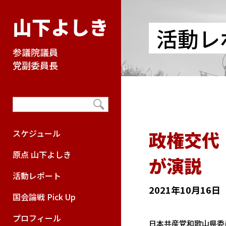
山下よしき
活動レ
参議院議員
党副委員長
政権交代
スケジュール
原点 山下よしき
が演説
活動レポート
2021年10月16日
国会論戦 Pick Up
プロフィール
日本共産党和歌山県委