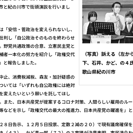
市と紀の川市で街頭演説を行いまし
は「安倍・菅政治を変えられないし、
批判し「自公政治そのものを終わらせ
。野党共通政策の合意、立憲民主党と
（写真）訴える（左か
補者一本化の努力を紹介し「政権交代
下、石井、かど、の４氏
」と報告しました。
歌山県紀の川市
中止、消費税減税、森友・加計疑惑の
ついては「いずれも自公政権には絶対
を変えたいという願いを託してほし
。また、日本共産党が提案するコロナ対策、人間らしい雇用のルー
等などを示し「政権交代の最大の推進力、日本共産党の躍進を」と
２８日告示、１２月５日投票、定数２減の２０）で現有議席確保を
き（４３）、かど真一郎（７２）の３市議が決意表明。市民連合わ