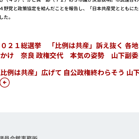
４野党と政策協定を結んだことを報告し、「日本共産党とともにた
した。
０２１総選挙 「比例は共産」訴え抜く 各
かけ 奈良 政権交代 本気の姿勢 山下副委
比例は共産」広げて 自公政権終わらそう 山
院議員会館事務所