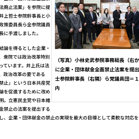
法廃止法案」を参院に提
井上哲士参院幹事長と小
政策委員長ら全参院議員
長に手渡しました。
結論を得るとした企業・
、衆院では政治改革特別
（写真）小林史武参院事務総長（右
っています。井上氏は法
に企業・団体献金全面禁止法案を提
、政治改革の要である
士参院幹事長（右隣）ら党議員団＝
禁止」という日本共産党
内
論を促進するために改め
明。立憲民主党や日本維
金禁止の法案を提出する
し、企業・団体献金の禁止の実現を最大の目標として柔軟な対応を