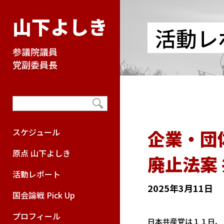
山下よしき
活動レ
参議院議員
党副委員長
企業・団
スケジュール
原点 山下よしき
廃止法案
活動レポート
2025年3月11日
国会論戦 Pick Up
プロフィール
日本共産党は１１日、