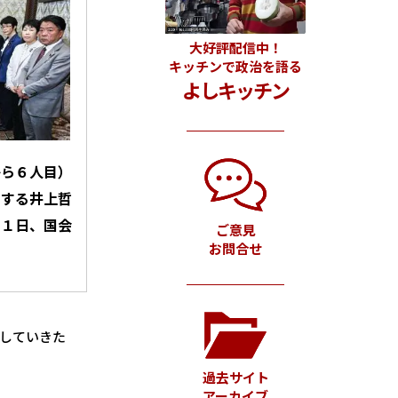
大好評配信中！
キッチンで政治を語る
よしキッチン
から６人目）
出する井上哲
１１日、国会
ご意見
お問合せ
していきた
過去サイト
アーカイブ