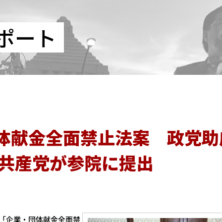
ポート
体献金全面禁止法案 政党助
 共産党が参院に提出
「企業・団体献金全面禁