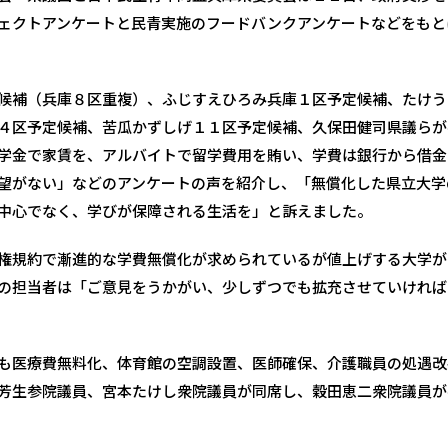
ェクトアンケートと民青実施のフードバンクアンケートなどをもと
候補（兵庫８区重複）、ふじすえひろみ兵庫１区予定候補、たけう
４区予定候補、苦瓜かずしげ１１区予定候補、久保田健司県議らが
学金で家賃を、アルバイトで留学費用を賄い、学費は銀行から借金
望がない」などのアンケートの声を紹介し、「無償化した県立大学
中心でなく、学びが保障される生活を」と訴えました。
権規約で漸進的な学費無償化が求められているが値上げする大学が
の担当者は「ご意見をうかがい、少しずつでも拡充させていければ
も医療費無料化、体育館の空調設置、医師確保、介護職員の処遇改
芳生参院議員、宮本たけし衆院議員が同席し、穀田恵二衆院議員が