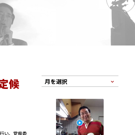
定候
月を選択
行い、党県委