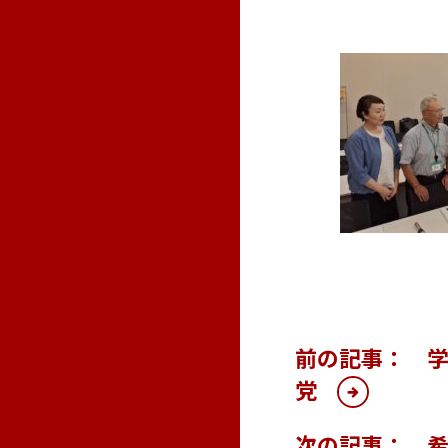
前の記事： 
党
次の記事： 