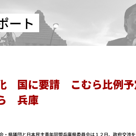
ポート
化 国に要請 こむら比例予
ら 兵庫
会・県議団と日本民主青年同盟兵庫県委員会は１２日、政府交渉を