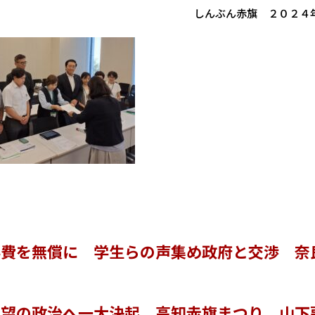
しんぶん赤旗 ２０２４
学費を無償に 学生らの声集め政府と交渉 奈
希望の政治へ一大決起 高知赤旗まつり 山下