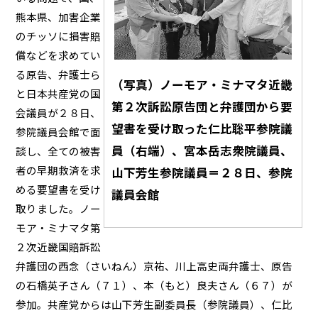
熊本県、加害企業
のチッソに損害賠
償などを求めてい
る原告、弁護士ら
（写真）ノーモア・ミナマタ近畿
と日本共産党の国
第２次訴訟原告団と弁護団から要
会議員が２８日、
望書を受け取った仁比聡平参院議
参院議員会館で面
員（右端）、宮本岳志衆院議員、
談し、全ての被害
者の早期救済を求
山下芳生参院議員＝２８日、参院
める要望書を受け
議員会館
取りました。ノー
モア・ミナマタ第
２次近畿国賠訴訟
弁護団の西念（さいねん）京祐、川上高史両弁護士、原告
の石橋英子さん（７１）、本（もと）良夫さん（６７）が
参加。共産党からは山下芳生副委員長（参院議員）、仁比