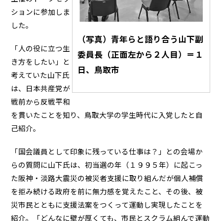
ションに参加しま
した。
（写真）青年らと語り合う山下副
「人の役に立つ生
委員長（正面左から２人目）＝１
き方をしたい」と
日、鳥取市
考えていた山下氏
は、日本共産党が
戦前から反戦平和
を貫いたことを知り、鳥取大学の学生時代に入党したと自
己紹介。
「国会議員として印象に残っている仕事は？」との会場か
らの質問に山下氏は、初当選の年（１９９５年）に起こっ
た阪神・淡路大震災の被災者支援に取り組んだが個人補償
を拒み続ける政府を前に無力感を覚えたこと、その後、被
災市民とともに支援法案をつくって運動し実現したことを
紹介。「どんなに壁が厚くても、市民とスクラム組んで運動