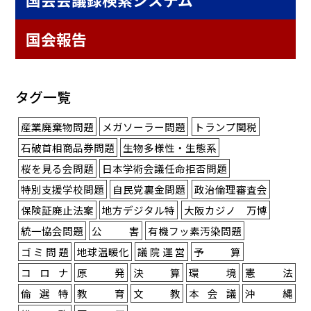
国会報告
タグ一覧
産業廃棄物問題
メガソーラー問題
トランプ関税
石破首相商品券問題
生物多様性・生態系
桜を見る会問題
日本学術会議任命拒否問題
特別支援学校問題
自民党裏金問題
政治倫理審査会
保険証廃止法案
地方デジタル特
大阪カジノ 万博
統一協会問題
公害
有機フッ素汚染問題
ゴミ問題
地球温暖化
議院運営
予算
コロナ
原発
決算
環境
憲法
倫選特
教育
文教
本会議
沖縄