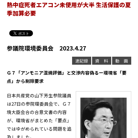
熱中症死者エアコン未使用が大半 生活保護の夏
季加算必要
参議院環境委員会 2023.4.27
速記録
資 料
動 画
Ｇ７「アンモニア混焼評価」と交渉内容偽るー環境省「要
点」から削除要求
日本共産党の山下芳生参院議員
は27日の参院環委員会で、Ｇ７
境大臣会合の合意文書の内容
が、環境省がまとめた「要点」
ではゆがめられている問題を追
及しました。