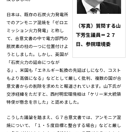
日本は、既存の石炭火力発電所
でのアンモニア混焼を「ゼロエ
（写真）質問する山
ミッション火力発電」と称し
下芳生議員＝２７
て、合意文書の中で電力部門の
日、参院環境委
脱炭素の柱の一つに位置付けよ
うとしました。しかし、英国が
「石炭火力の延命につなが
る」、米国も「エネルギー転換の先延ばしになり、コスト
もより高価になる」などとして厳しく批判、複数の国が合
意文書からの削除を求めたと報道されています。山下氏が
交渉経緯をただすと、西村明宏環境相は「ケリー米大統領
特使が懸念を示した」と認めました。
こうした議論を踏まえ、Ｇ７合意文書では、アンモニア混
焼について、「１・５度目標と整合する場合」などと厳し