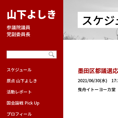
山下よしき
スケジ
参議院議員
党副委員長
墨田区都議選
スケジュール
2021/06/30(水) 17:
原点 山下よしき
曳舟イトーヨーカ堂
活動レポート
国会論戦 Pick Up
プロフィール