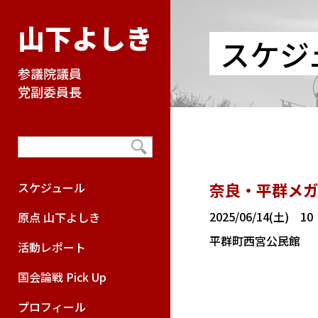
山下よしき
スケジ
参議院議員
党副委員長
奈良・平群メ
スケジュール
2025/06/14(土) 1
原点 山下よしき
平群町西宮公民館
活動レポート
国会論戦 Pick Up
プロフィール