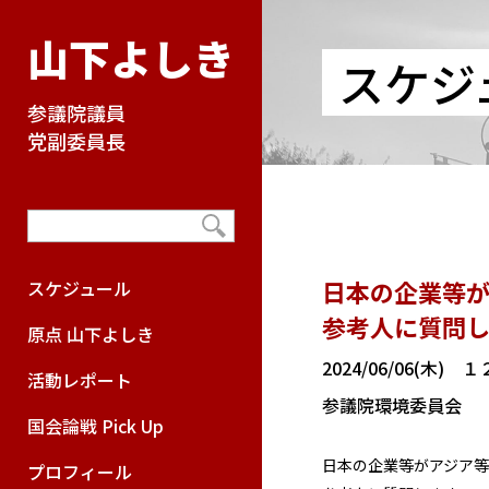
山下よしき
スケジ
参議院議員
党副委員長
日本の企業等
スケジュール
参考人に質問
原点 山下よしき
2024/06/06(木)
活動レポート
参議院環境委員会
国会論戦 Pick Up
日本の企業等がアジア
プロフィール