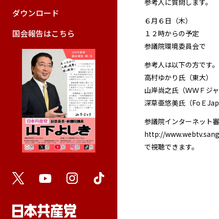
参考人に質問します。
ダウンロード
６月６日（木）
国会報告はこちら
１２時からの予定
参議院環境委員会で
参考人は以下の方です
高村ゆかり氏（東大）
山岸尚之氏（ＷＷＦジ
深草亜悠美氏（FoＥJap
参議院インターネット
http://www.webtv.sangi
で視聴できます。