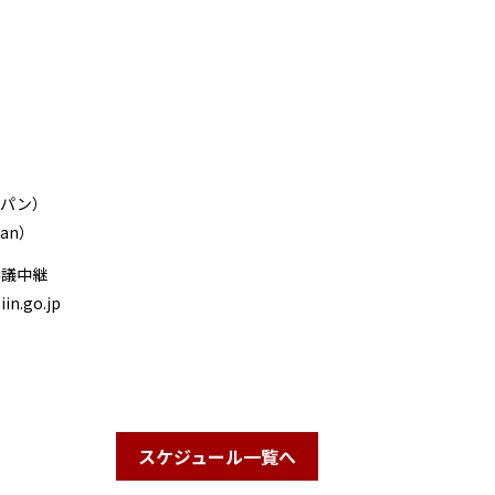
。
ャパン）
an）
審議中継
in.go.jp
スケジュール一覧へ