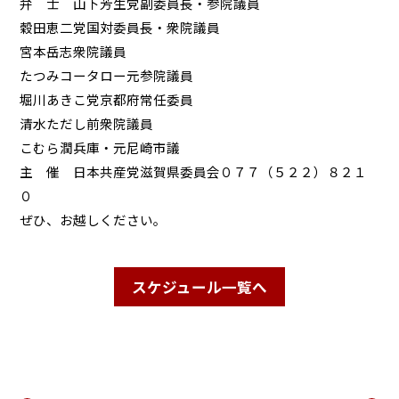
弁 士 山下芳生党副委員長・参院議員
穀田恵二党国対委員長・衆院議員
宮本岳志衆院議員
たつみコータロー元参院議員
堀川あきこ党京都府常任委員
清水ただし前衆院議員
こむら潤兵庫・元尼崎市議
主 催 日本共産党滋賀県委員会０７７（５２２）８２１
０
ぜひ、お越しください。
スケジュール一覧へ