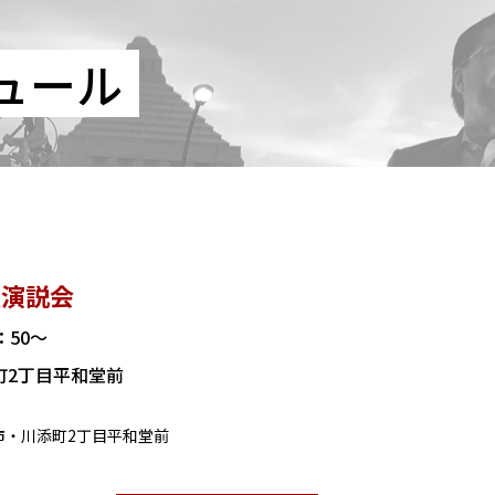
ュール
頭演説会
5：50～
町2丁目平和堂前
槻市・川添町2丁目平和堂前