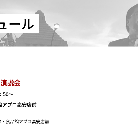
ュール
頭演説会
5：50～
館アプロ高安店前
尾市・食品館アプロ高安店前