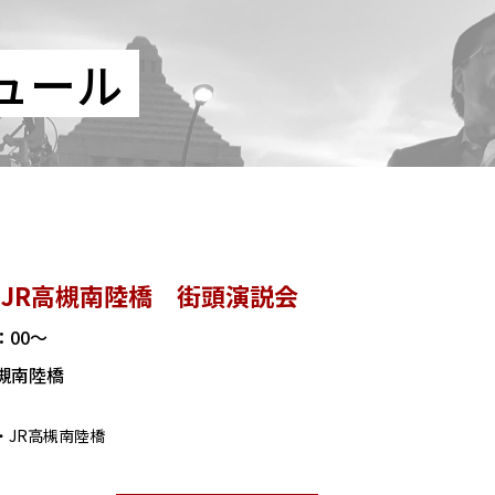
ュール
JR高槻南陸橋 街頭演説会
6：00～
槻南陸橋
市・JR高槻南陸橋