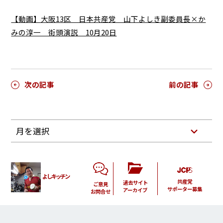
【動画】大阪13区 日本共産党 山下よしき副委員長×か
みの淳一 街頭演説 10月20日
次の記事
前の記事
月を選択
よしキッチン
共産党
過去サイト
ご意見
サポーター募集
アーカイブ
お問合せ