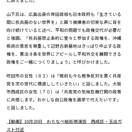
に訴えました。
山下氏は、広島出身の岸田首相も日本政府も「生きている
間に核兵器のない世界を」と願う被爆者の切実な声に背を
向け続けていると述べ、平和の問題でも政権交代が必要だ
と強調。「核兵器禁止条約に堂々と参加する政権を、沖縄
県民の意思を尊重して辺野古新基地はきっぱり中止する政
権を、憲法９条を世界にアピールし平和外交を展開できる
政権をご一緒につくりましょう」と呼びかけました。
吹田市の女性（８３）は「戦前も今も戦争反対を貫く共産
党を次の世代に橋渡ししていきたい」と話しました。大阪
市西成区の女性（７０）は「共産党の気候危機打開の政策
に共感します。おかしな自公政権を選挙で代えたいです」
と話しました。
【動画】10月20日 わたなべ結街頭演説 西成区・玉出ガ
スト付近