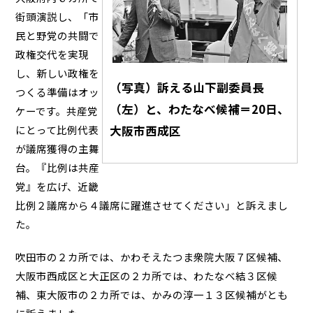
街頭演説し、「市
民と野党の共闘で
政権交代を実現
し、新しい政権を
（写真）訴える山下副委員長
つくる準備はオッ
（左）と、わたなべ候補＝20日、
ケーです。共産党
にとって比例代表
大阪市西成区
が議席獲得の主舞
台。『比例は共産
党』を広げ、近畿
比例２議席から４議席に躍進させてください」と訴えまし
た。
吹田市の２カ所では、かわそえたつま衆院大阪７区候補、
大阪市西成区と大正区の２カ所では、わたなべ結３区候
補、東大阪市の２カ所では、かみの淳一１３区候補がとも