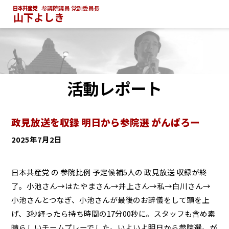
参議院議員 党副委員長
山下よしき
活動レポート
政見放送を収録 明日から参院選 がんばろー
2025年7月2日
日本共産党 の 参院比例 予定候補5人の 政見放送 収録が終
了。小池さん→はたやまさん→井上さん→私→白川さん→
小池さんとつなぎ、小池さんが最後のお辞儀をして頭を上
げ、3秒経ったら持ち時間の17分00秒に。スタッフも含め素
晴らしいチームプレーでした。いよいよ明日から参院選。が