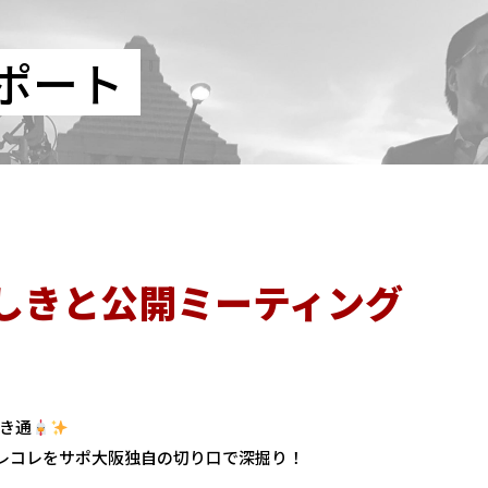
ポート
しきと公開ミーティング
き通
アレコレをサポ大阪独自の切り口で深掘り！