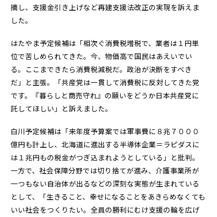
摘し、支援金引き上げなど再建支援法改正の実現を訴えま
した。
はたやま予定候補は「相次ぐ消費税増税で、業者は１円単
位で苦しめられてきた。今、物価高で国民はあえいでい
る。ここまできたら消費税減税だ。政治が決断をすべき
だ」と主張。「共産党は一貫して消費税に反対してきた党
です。『暮らしと商売守れ』の願いをどうか日本共産党に
託してほしい」と訴えました。
白川予定候補は「来年度予算案では軍事費に８兆７０００
億円も計上し、北海道に進出する半導体企業＝ラピダスに
は１兆円もの税金がつぎ込まれようとしている」と批判。
一方で、社会保障分野では切り捨てが進み、介護事業所が
一つもない自治体が出るなどの深刻な実態が生まれている
として、「生きること、幸せになることをあきらめなくても
いい社会をつくりたい。全員の勝利にむけ支援の輪を広げ