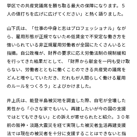
挙区での共産党議席を勝ち取る最大の保障になります。５
人の値打ちを広げに広げてください」と熱く語りました。
山下氏は、「仕事の中身と志はプロフェッショナル」なが
ら、雇用形態が正規でないため低賃金で不安定な働き方を
強いられている非正規雇用労働者が全国にたくさんいると
指摘。自公政権が、財界の要求に応え労働法制の規制緩和
を行ってきた結果だとして、「財界から献金を一円も受け取
らない、労働者とともに働くことのできる共産党の議席を
どんと増やしていただき、だれもが人間らしく働ける雇用
のルールをつくろう」とよびかけました。
井上氏は、能登半島被災地を調査した際、自宅が全壊した
男性から「小さな家でもいい。再建したいが今の国の支援
ではとてもできない」との訴えが寄せられたと紹介。３０年
前の阪神・淡路大震災を経て実現した被災者生活再建支援
法では現在の被災者を十分に支援することはできないと指