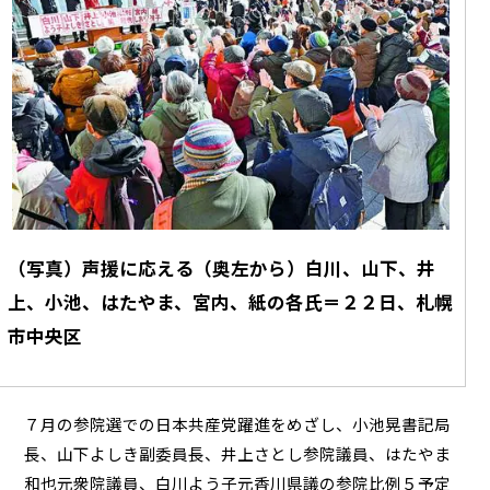
（写真）声援に応える（奥左から）白川、山下、井
上、小池、はたやま、宮内、紙の各氏＝２２日、札幌
市中央区
７月の参院選での日本共産党躍進をめざし、小池晃書記局
長、山下よしき副委員長、井上さとし参院議員、はたやま
和也元衆院議員、白川よう子元香川県議の参院比例５予定