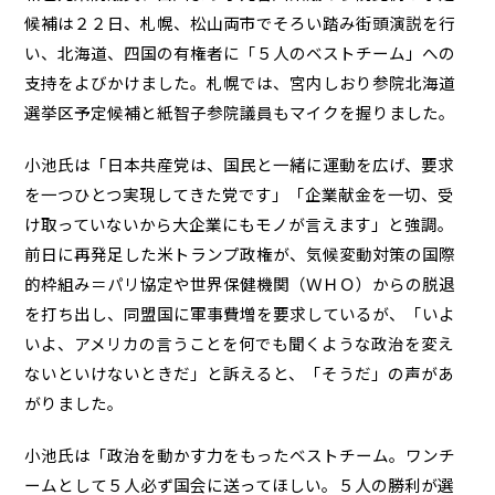
候補は２２日、札幌、松山両市でそろい踏み街頭演説を行
い、北海道、四国の有権者に「５人のベストチーム」への
支持をよびかけました。札幌では、宮内しおり参院北海道
選挙区予定候補と紙智子参院議員もマイクを握りました。
小池氏は「日本共産党は、国民と一緒に運動を広げ、要求
を一つひとつ実現してきた党です」「企業献金を一切、受
け取っていないから大企業にもモノが言えます」と強調。
前日に再発足した米トランプ政権が、気候変動対策の国際
的枠組み＝パリ協定や世界保健機関（ＷＨＯ）からの脱退
を打ち出し、同盟国に軍事費増を要求しているが、「いよ
いよ、アメリカの言うことを何でも聞くような政治を変え
ないといけないときだ」と訴えると、「そうだ」の声があ
がりました。
小池氏は「政治を動かす力をもったベストチーム。ワンチ
ームとして５人必ず国会に送ってほしい。５人の勝利が選