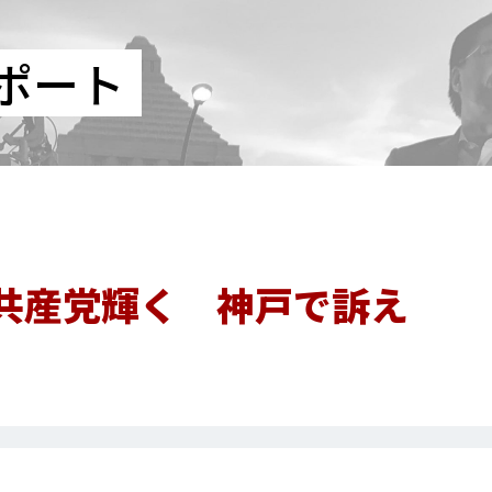
ポート
共産党輝く 神戸で訴え