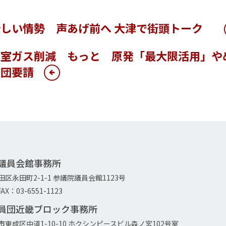
新しい情勢 声あげ前へ 大津で街頭トーク
温室ガス削減 もっと 原発「最大限活用」や
員団要請
院議員会館事務所
代田区永田町2-1-1 参議院議員会館1123号
AX：03-6551-1123
議員団近畿ブロック事務所
大阪市東成区中道1-10-10 ホクシンピースビル森ノ宮102号室