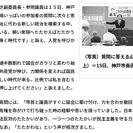
き副委員長・参院議員は１５日、神戸
場いっぱいの参加者の質問に次々と答
治に代わる新しい政治を模索する中、
いる。願い実現へたたかえばたたかう
輝く時代です」と訴え、入党を呼びか
（写真）質問に答える
過半数割れで国会がガラリと変わり始
上）＝15日、神戸市長
共産党が伸び、力関係を変えれば国民
しい時代が来る。比例では私を含む５
押し上げてください」と訴えました。
質問には、「市民と議員がすぐに国会に駆け付け、力を合わせ撤回
政権を命がけで打ち破った時の経験や思いを語っていました。日本
法反対のたたかいがあり、一つ一つのたたかいが民主主義を守る力
なあ」「たたかわな」という声が相次ぎました。