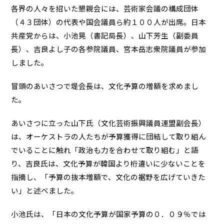
各界の人々を招いた懇親会には、芸術家会議の構成団体
（４３団体）の代表や国会議員ら約１００人が出席。日本
共産党からは、小池晃（書記局長）、山下芳生（副委員
長）、吉良よし子の各参院議員、宮本岳志衆院議員が参加
しました。
冒頭のあいさつで堤会長は、文化予算の増額を求めまし
た。
あいさつに立った山下氏（文化芸術振興議員連盟副会長）
は、オーケストラの人たちが予算獲得に団結して取り組ん
でいることに触れ「政治も力を合わせて取り組む」と語
り、吉良氏は、文化予算が韓国より桁違いに少ないことを
指摘し、「予算の抜本増額で、文化の裾野を広げていきた
い」と述べました。
小池氏は、「日本の文化予算が国家予算の０．０９％では