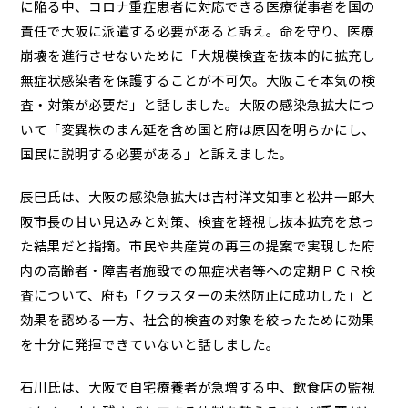
に陥る中、コロナ重症患者に対応できる医療従事者を国の
責任で大阪に派遣する必要があると訴え。命を守り、医療
崩壊を進行させないために「大規模検査を抜本的に拡充し
無症状感染者を保護することが不可欠。大阪こそ本気の検
査・対策が必要だ」と話しました。大阪の感染急拡大につ
いて「変異株のまん延を含め国と府は原因を明らかにし、
国民に説明する必要がある」と訴えました。
辰巳氏は、大阪の感染急拡大は吉村洋文知事と松井一郎大
阪市長の甘い見込みと対策、検査を軽視し抜本拡充を怠っ
た結果だと指摘。市民や共産党の再三の提案で実現した府
内の高齢者・障害者施設での無症状者等への定期ＰＣＲ検
査について、府も「クラスターの未然防止に成功した」と
効果を認める一方、社会的検査の対象を絞ったために効果
を十分に発揮できていないと話しました。
石川氏は、大阪で自宅療養者が急増する中、飲食店の監視