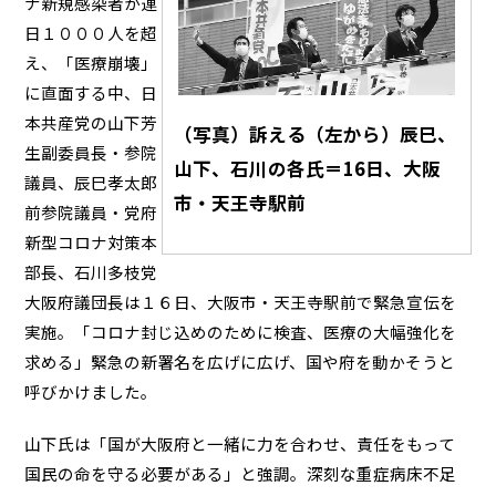
ナ新規感染者が連
日１０００人を超
え、「医療崩壊」
に直面する中、日
本共産党の山下芳
（写真）訴える（左から）辰巳、
生副委員長・参院
山下、石川の各氏＝16日、大阪
議員、辰巳孝太郎
市・天王寺駅前
前参院議員・党府
新型コロナ対策本
部長、石川多枝党
大阪府議団長は１６日、大阪市・天王寺駅前で緊急宣伝を
実施。「コロナ封じ込めのために検査、医療の大幅強化を
求める」緊急の新署名を広げに広げ、国や府を動かそうと
呼びかけました。
山下氏は「国が大阪府と一緒に力を合わせ、責任をもって
国民の命を守る必要がある」と強調。深刻な重症病床不足