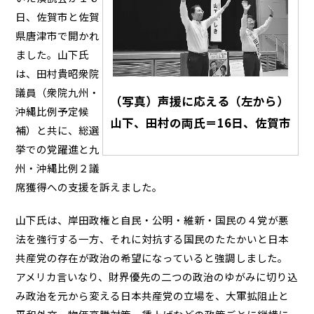
日、佐賀市と佐賀
県唐津市で開かれ
ました。山下氏
は、田村貴昭衆院
議員（衆院九州・
（写真）声援に応える（左から）
沖縄比例予定候
山下、田村の両氏＝16日、佐賀市
補）と共に、総選
挙での党躍進と九
州・沖縄比例２議
席獲得への支援を訴えました。
山下氏は、岸田政権と自民・公明・維新・国民の４党が悪
法を強行する一方、それに対抗する国民のたたかいと日本
共産党の存在が政治の希望になっていると強調しました。
アメリカ言いなり、財界優先の二つの政治のゆがみに切り込
み政治を元から変える日本共産党の立場を、大軍拡阻止と