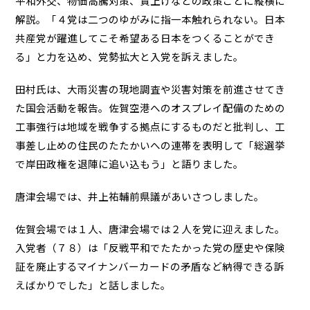
平和外交、物価高騰対策、賃上げなどの政策ごとに縦横に
解説。「４党は二つのゆがみに指一本触れられない。日本
共産党が躍進してこそ希望ある日本をつくることができ
る」と力を込め、党勢拡大と入党を訴えました。
田村氏は、大雨災害の現地調査や災害対策を前進させてき
た国会活動を報告。佐賀空港へのオスプレイ配備のための
工事強行は地域を戦争する拠点にするものだと批判し、工
事差し止めの住民のたたかいへの連帯を表明して「総選挙
で岸田政権を退陣に追い込もう」と語りました。
唐津会場では、井上祐輔前県議があいさつしました。
佐賀会場では１人、唐津会場では２人を党に迎えました。
入党者（７８）は「反戦平和でたたかった党の歴史や保険
証を廃止するマイナンバーカードの矛盾など納得できる訴
えばかりでした」と話しました。