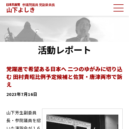
参議院議員 党副委員長
山下よしき
活動レポート
党躍進で希望ある日本へ 二つのゆがみに切り込
む 田村貴昭比例予定候補と佐賀・唐津両市で訴
え
2023年7月16日
山下芳生副委員
長・参院議員を招
いた演説会が１６