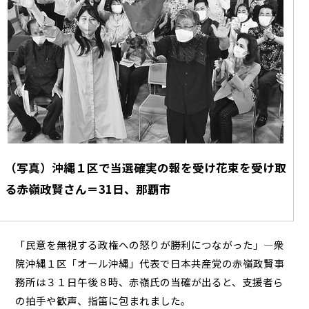
（写真）沖縄１区で当選確実の報を受け花束を受け取
る赤嶺政賢さん＝31日、那覇市
「民意を無視する政権への怒りが勝利につながった」―衆
院沖縄１区「オール沖縄」代表で日本共産党の赤嶺政賢事
務所は３１日午後８時、赤嶺氏の当確が出ると、支援者ら
の拍手や歓声、指笛に包まれました。