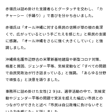
赤嶺氏は詰め掛けた支援者らとグータッチを交わし、「カ
チャーシー（手踊り）」で喜びを分かち合いました。
赤嶺氏は「オール沖縄に対する県民の信頼が草の根の奥深
くで、広がっているという手ごたえを感じた」と県民の支援
に感謝。「オール沖縄をさらに強く大きくしていく」と強
調しました。
沖縄県名護市辺野古の米軍新基地建設や新型コロナ対策、
格差と貧困、ジェンダー平等、気候変動など「すべての問題
で自民党政治が行き詰まっている」と強調。「あらゆる分野
で頑張る」と決意を語りました。
事務所に詰め掛けた女性(２９)は、選挙活動の中で、気候変
動やジェンダー平等の問題で党派を超えた幅広い市民との
つながりができたと述べ「市民は自公政権に負けないぞと
いう力を感じた」と話しました。