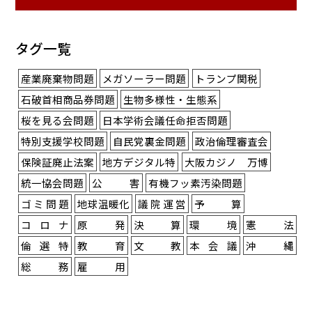
タグ一覧
産業廃棄物問題
メガソーラー問題
トランプ関税
石破首相商品券問題
生物多様性・生態系
桜を見る会問題
日本学術会議任命拒否問題
特別支援学校問題
自民党裏金問題
政治倫理審査会
保険証廃止法案
地方デジタル特
大阪カジノ 万博
統一協会問題
公害
有機フッ素汚染問題
ゴミ問題
地球温暖化
議院運営
予算
コロナ
原発
決算
環境
憲法
倫選特
教育
文教
本会議
沖縄
総務
雇用