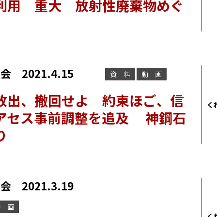
利用 重大 放射性廃棄物めぐ
2021.4.15
資 料
動 画
放出、撤回せよ 約束ほご、信
く
アセス事前調整を追及 神鋼石
り
2021.3.19
動 画
く