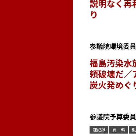
説明なく再
り
参議院環境委員会 
福島汚染水
頼破壊だ／
炭火発めぐ
参議院予算委員会 
速記録
資 料