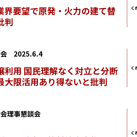
業界要望で原発・火力の建て替
く
批判
 2025.6.4
壌利用 国民理解なく対立と分断
く
最大限活用あり得ないと批判
員会理事懇談会
く