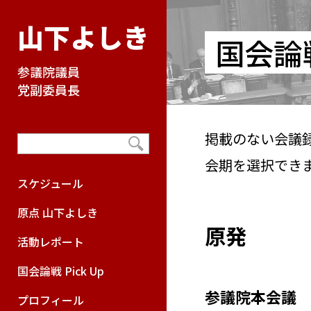
山下よしき
国会論戦
参議院議員
党副委員長
掲載のない会議
会期を選択でき
スケジュール
原点 山下よしき
原発
活動レポート
国会論戦 Pick Up
参議院本会議 20
プロフィール