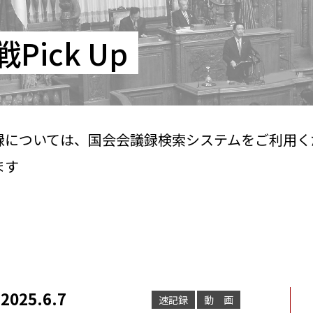
Pick Up
録については、国会会議録検索システムをご利用く
ます
25.6.7
速記録
動 画