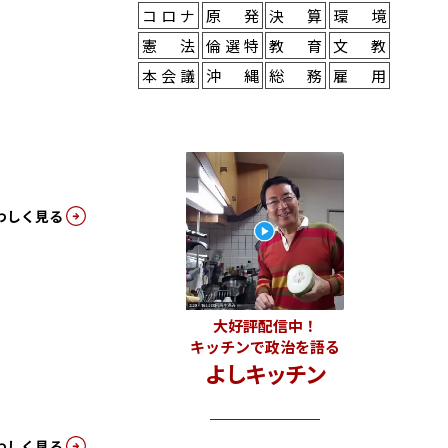
コロナ
原発
決算
環境
憲法
倫選特
教育
文教
本会議
沖縄
総務
雇用
わしく見る
大好評配信中！
キッチンで政治を語る
よしキッチン
わしく見る