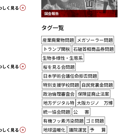
わしく見る
国会報告
タグ一覧
産業廃棄物問題
メガソーラー問題
トランプ関税
石破首相商品券問題
生物多様性・生態系
わしく見る
桜を見る会問題
日本学術会議任命拒否問題
特別支援学校問題
自民党裏金問題
政治倫理審査会
保険証廃止法案
地方デジタル特
大阪カジノ 万博
統一協会問題
公害
有機フッ素汚染問題
ゴミ問題
地球温暖化
議院運営
予算
わしく見る