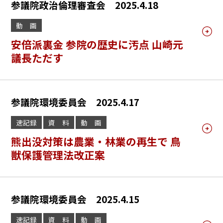
参議院政治倫理審査会 2025.4.18
動 画
安倍派裏金 参院の歴史に汚点 山崎元
議長ただす
参議院環境委員会 2025.4.17
速記録
資 料
動 画
熊出没対策は農業・林業の再生で 鳥
獣保護管理法改正案
参議院環境委員会 2025.4.15
速記録
資 料
動 画