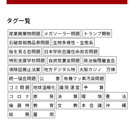
タグ一覧
産業廃棄物問題
メガソーラー問題
トランプ関税
石破首相商品券問題
生物多様性・生態系
桜を見る会問題
日本学術会議任命拒否問題
特別支援学校問題
自民党裏金問題
政治倫理審査会
保険証廃止法案
地方デジタル特
大阪カジノ 万博
統一協会問題
公害
有機フッ素汚染問題
ゴミ問題
地球温暖化
議院運営
予算
コロナ
原発
決算
環境
憲法
倫選特
教育
文教
本会議
沖縄
総務
雇用