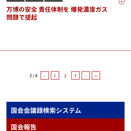
万博の安全 責任体制を 爆発濃度ガス
問題で提起
2 / 4
‹
1
2
3
›
»
国会会議録検索システム
国会報告