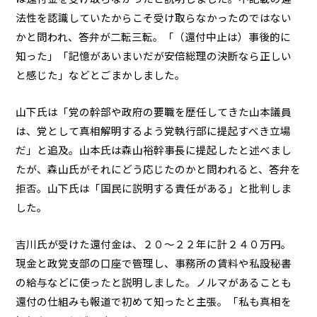
法性を認識していたからこそ受け取らなかったのではない
かと問われ、答弁が二転三転。「（還付中止は）事後的に
知った」「記憶があいまいだが安倍総理の決断なら正しい
と感じた」などとごまかしました。
山下氏は「党の幹部や政府の要職を歴任してきた山本議員
は、党として真相解明するよう党執行部に提起すべき立場
だ」と追及。山本氏は森山裕幹事長に提起したと述べまし
たが、森山氏がそれにどう応じたのかと問われると、答弁を
拒否。山下氏は「国民に説明する責任がある」と批判しま
した。
吉川氏が受けた還付金は、２０～２２年に計２４０万円。
現金と政党支部の口座で管理し、事務所の賃料や私設秘書
の給与などに使ったと説明しました。ノルマがあることも
還付の仕組みも報道で初めて知ったと主張。「私も真相を