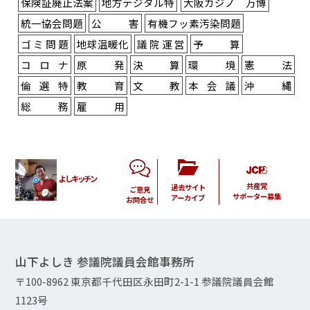
保険証廃止法案
地方デジタル特
大阪カジノ 万博
統一協会問題
公害
有機フッ素汚染問題
ゴミ問題
地球温暖化
議院運営
予算
コロナ
原発
決算
環境
憲法
倫選特
教育
文教
本会議
沖縄
総務
雇用
よしキッチン
共産党
過去サイト
ご意見
サポーター募集
アーカイブ
お問合せ
山下よしき 参議院議員会館事務所
〒100-8962 東京都千代田区永田町2-1-1 参議院議員会館
1123号