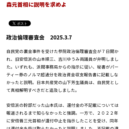
森元首相に説明を求めよ
政治倫理審査会 2025.3.7
自民党の裏金事件を受けた参院政治倫理審査会が７日開か
れ、旧安倍派の山本順三、吉川ゆうみ両議員が弁明しまし
た。いずれも、派閥事務局からの指示に従い、秘書がパー
ティー券のノルマ超過分を政治資金収支報告書に記載しな
かったと説明。日本共産党の山下芳生議員は、自民党とし
て真相解明すべきだと追及しました。
安倍派の幹部だった山本氏は、還付金の不記載については
報道されるまで知らなかったと強調。一方で、２０２２年
に安倍晋三元首相が還付中止を指示したことを受け、同年
は還付金を受け取らなかったと説明しました。不記載の違