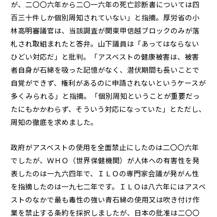
が、二〇〇六年から二〇一六年の死亡診断書については四
百三十件しか個別周知されていない」と指摘。厚労省の小
林高明審議官は、当該調査が関東甲信越ブロックのみが落
札され取組まれたと答弁。山下議員は「あってはならない
ひどい対応だ」と批判。「アスベストの健康被害は、被害
者自身が石綿を吸った記憶がなく、潜伏期間も長いことで
自覚ができず、権利があるのに申請されないというケースが
多くみられる」と指摘。「個別周知ということが重要だっ
たにもかかわらず、そういう対応になっていた」とただし、
周知の徹底を求めました。
政府がアスベストの使用を全面禁止にしたのは二〇〇六年
でしたが、ＷＨＯ（世界保健機関）が人体への有害性を発
表したのは一九六四年で、ＩＬＯの専門家会議が発がん性
を指摘したのは一九七二年です。ＩＬＯは八六年にはアスベ
ストのなかで最も毒性の強い青石綿の使用又は吹き付け作
業を禁止する条約を採択しましたが、日本の批准は二〇〇