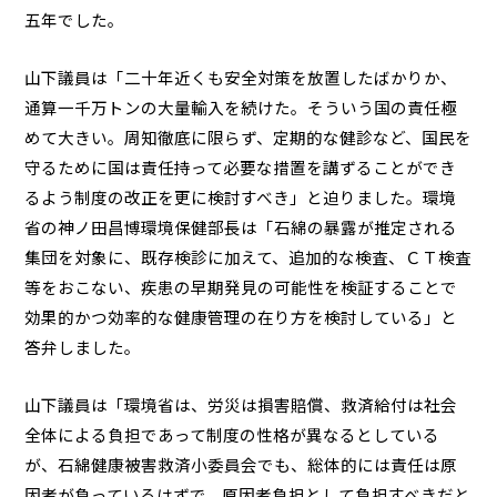
五年でした。
山下議員は「二十年近くも安全対策を放置したばかりか、
通算一千万トンの大量輸入を続けた。そういう国の責任極
めて大きい。周知徹底に限らず、定期的な健診など、国民を
守るために国は責任持って必要な措置を講ずることができ
るよう制度の改正を更に検討すべき」と迫りました。環境
省の神ノ田昌博環境保健部長は「石綿の暴露が推定される
集団を対象に、既存検診に加えて、追加的な検査、ＣＴ検査
等をおこない、疾患の早期発見の可能性を検証することで
効果的かつ効率的な健康管理の在り方を検討している」と
答弁しました。
山下議員は「環境省は、労災は損害賠償、救済給付は社会
全体による負担であって制度の性格が異なるとしている
が、石綿健康被害救済小委員会でも、総体的には責任は原
因者が負っているはずで、原因者負担として負担すべきだと