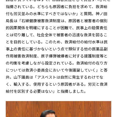
指摘されている。どちらも原因者に負担を求めて、救済給
付も労災並みの水準にすべきではないか」と質問。神ノ田
局長は「石綿健康被害救済制度は、原因者と被害者の個別
的因果関係を明確にすることが困難で、民事上の賠償責任
とは切り離して、社会全体で被害者の迅速な救済を図るこ
とを目的としている。このため、救済給付の給付水準は民
事上の責任に基づかないという点で類似する他の医薬品副
作用被害救済制度、原子爆弾被爆者に対する援護制度等と
の均衡を考慮しながら設定されている。救済給付の在り方
については救済小委員会において今後議論していく」と答
弁。山下議員は「アスベストは自然に発生するわけでな
く、輸入する、使用するという原因者がある。労災と救済
給付を区別する必要はない」と指摘しました。