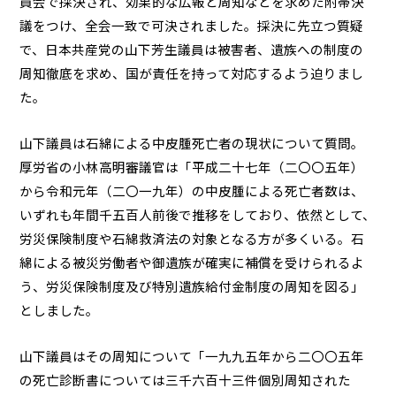
員会で採決され、効果的な広報と周知などを求めた附帯決
議をつけ、全会一致で可決されました。採決に先立つ質疑
で、日本共産党の山下芳生議員は被害者、遺族への制度の
周知徹底を求め、国が責任を持って対応するよう迫りまし
た。
山下議員は石綿による中皮腫死亡者の現状について質問。
厚労省の小林高明審議官は「平成二十七年（二〇〇五年）
から令和元年（二〇一九年）の中皮腫による死亡者数は、
いずれも年間千五百人前後で推移をしており、依然として、
労災保険制度や石綿救済法の対象となる方が多くいる。石
綿による被災労働者や御遺族が確実に補償を受けられるよ
う、労災保険制度及び特別遺族給付金制度の周知を図る」
としました。
山下議員はその周知について「一九九五年から二〇〇五年
の死亡診断書については三千六百十三件個別周知された