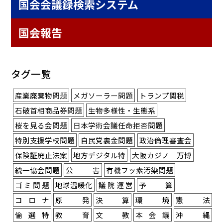
国会会議録検索システム
国会報告
タグ一覧
産業廃棄物問題
メガソーラー問題
トランプ関税
石破首相商品券問題
生物多様性・生態系
桜を見る会問題
日本学術会議任命拒否問題
特別支援学校問題
自民党裏金問題
政治倫理審査会
保険証廃止法案
地方デジタル特
大阪カジノ 万博
統一協会問題
公害
有機フッ素汚染問題
ゴミ問題
地球温暖化
議院運営
予算
コロナ
原発
決算
環境
憲法
倫選特
教育
文教
本会議
沖縄