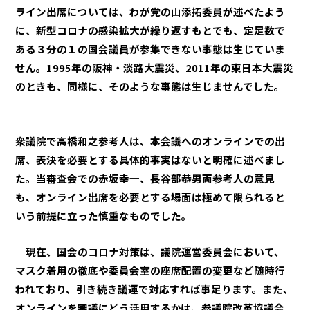
ライン出席については、わが党の山添拓委員が述べたよう
に、新型コロナの感染拡大が繰り返すもとでも、定足数で
ある３分の１の国会議員が参集できない事態は生じていま
せん。1995年の阪神・淡路大震災、2011年の東日本大震災
のときも、同様に、そのような事態は生じませんでした。
衆議院で高橋和之参考人は、本会議へのオンラインでの出
席、表決を必要とする具体的事実はないと明確に述べまし
た。当審査会での赤坂幸一、長谷部恭男両参考人の意見
も、オンライン出席を必要とする場面は極めて限られると
いう前提に立った慎重なものでした。
現在、国会のコロナ対策は、議院運営委員会において、
マスク着用の徹底や委員会室の座席配置の変更など随時行
われており、引き続き議運で対応すれば事足ります。また、
オンラインを審議にどう活用するかは、参議院改革協議会