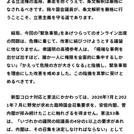
よる立法権の濫用、暴走を防ぐうえで、条文解釈は厳格に
なされるべきです。我々国会議員が、条文解釈を厳格に行
うことこそ、立憲主義を守る道であります。
結局、今回の｢緊急事態｣をあげつらってのオンライン出席
の問題は、危機に乗じて、改憲に結びつけようとする議論
に他なりません。衆議院の高橋参考人は、「極端な事例を
出せば出すほど、誰か一人に権限を全面的に集中するしか
ない」｢かえって危険の方が大きくなる｣と指摘し、緊急事態
を理由にした改憲を戒めました。この指摘を真摯に受けと
めるべきです。
新型コロナ対応と憲法にかかわっては、2020年7月と202
1年７月に野党が求めた臨時国会召集要求を、安倍内閣、菅
内閣が拒み続けたことに触れざるを得ません。憲法53条
は、「いづれかの議院の総議員の4分の1以上の要求があれ
ば、内閣は、その召集を決定しなければならない」として