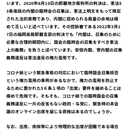
います。2020年6月10日の那覇地方裁判所の判決は、憲法5
3条後段の内閣の臨時会の召集は、憲法上明文をもって規定
された法的責務であり、内閣に認められる裁量の余地は極
めて乏しいと述べています。その控訴審である2022年3月1
7日の福岡高裁那覇支部の判決でも「内閣は、召集のために
必要な合理的期間内に、国会の臨時会の召集をすべき憲法
上の義務」を負うと述べています。安倍内閣、菅内閣の召集
義務違反は憲法違反の権力濫用です。
コロナ禍という緊急事態の対応において臨時国会召集拒否
という権力濫用の事例があるなかで、権力の濫用を防止す
るために置かれた5６条１項の「出席」要件を緩めることは
極めて危険です。そもそも、コロナ禍での臨時国会の召集
義務違反に一片の反省もない政府・与党に、緊急時の本会
議のオンライン出席を論じる資格はあるのでしょうか。
なお、出産、疾病等により物理的な出席が困難である場合