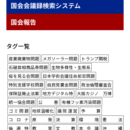
国会会議録検索システム
国会報告
タグ一覧
産業廃棄物問題
メガソーラー問題
トランプ関税
石破首相商品券問題
生物多様性・生態系
桜を見る会問題
日本学術会議任命拒否問題
特別支援学校問題
自民党裏金問題
政治倫理審査会
保険証廃止法案
地方デジタル特
大阪カジノ 万博
統一協会問題
公害
有機フッ素汚染問題
ゴミ問題
地球温暖化
議院運営
予算
コロナ
原発
決算
環境
憲法
倫選特
教育
文教
本会議
沖縄