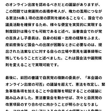
のオンライン出席を認めるべきだとの議論がありますが、
この問題では衆議院の高橋参考人が、権力の濫用につなが
る憲法56条１項の出席の原則を緩めることなく、国会での
議員活動を確保するため、様々な便宜を実質的に実現する
制度設計は幾らでも可能であると述べ、当審査会でわが党
の吉良よし子委員は、自身の妊娠・出産の経験をふまえ、
産前産後など国会への出席が困難なときに必要なのは、提
出された法案などに対する自らの立場や意見を議事録等に
残してもらうことだと述べました。これは国会法や議院規
則を変えることで実現可能です。
最後に、前回の審議で自民党の複数の委員が、「本会議の
オンライン出席の可否」の議論を超えて、憲法を改定し、緊
急事態条項を加えることや自衛隊を明記することの議論に
踏み込みました。憲法審査会を動かせば、次々と自民党の
改憲項目のすり合わせに向かうことが明らかとなりまし
た。コロナ禍、ロシアによるウクライナ侵略という危機に