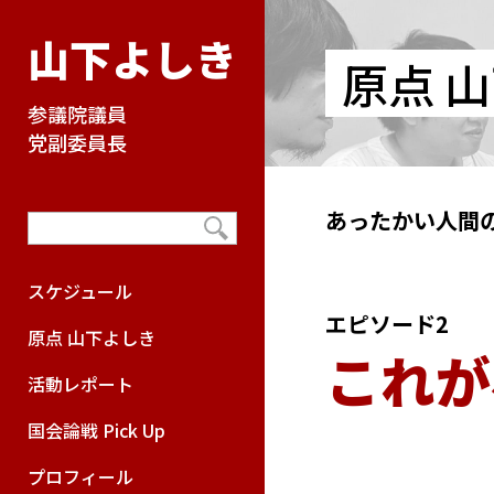
山下よしき
原点 
参議院議員
党副委員長
あったかい人間
スケジュール
エピソード2
原点 山下よしき
これが
活動レポート
国会論戦 Pick Up
プロフィール